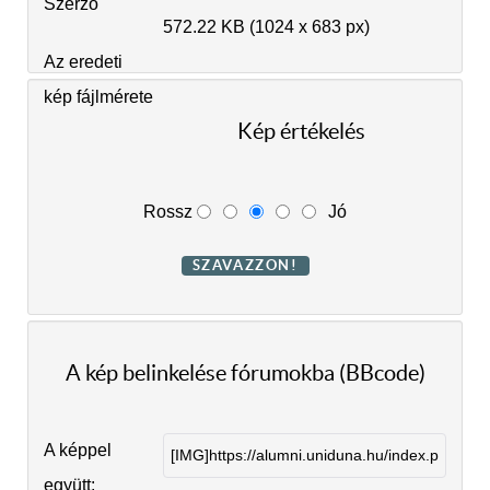
Szerző
572.22 KB (1024 x 683 px)
Az eredeti
kép fájlmérete
Kép értékelés
Rossz
Jó
A kép belinkelése fórumokba (BBcode)
A képpel
együtt: