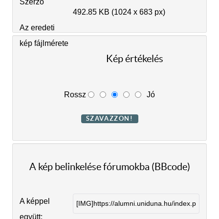
Szerző
492.85 KB (1024 x 683 px)
Az eredeti
kép fájlmérete
Kép értékelés
Rossz
Jó
A kép belinkelése fórumokba (BBcode)
A képpel
együtt: