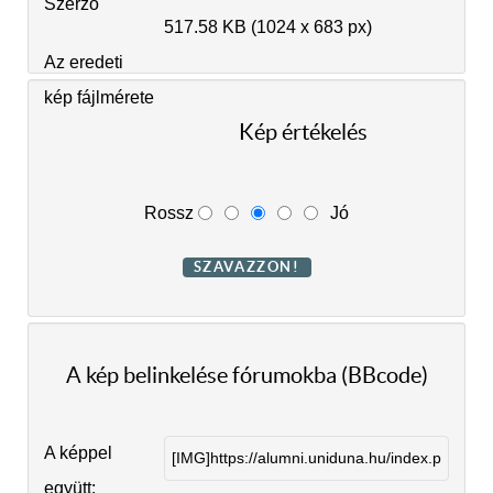
Szerző
517.58 KB (1024 x 683 px)
Az eredeti
kép fájlmérete
Kép értékelés
Rossz
Jó
A kép belinkelése fórumokba (BBcode)
A képpel
együtt: