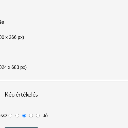
lés
00 x 266 px)
024 x 683 px)
Kép értékelés
ossz
Jó