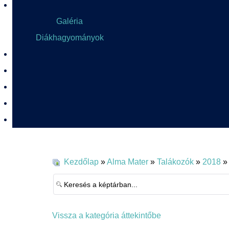
Galéria
Diákhagyományok
Kezdőlap
»
Alma Mater
»
Talákozók
»
2018
»
Vissza a kategória áttekintőbe