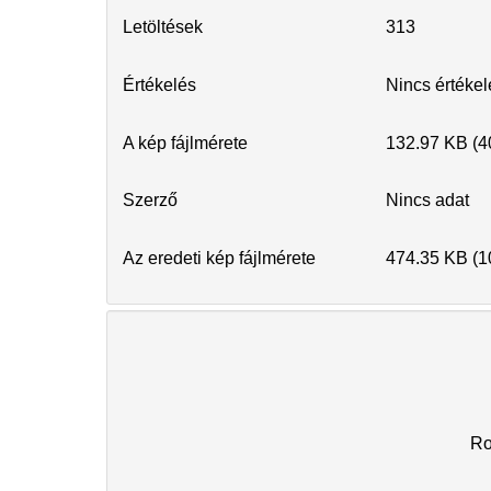
Letöltések
313
Értékelés
Nincs értéke
A kép fájlmérete
132.97 KB (4
Szerző
Nincs adat
Az eredeti kép fájlmérete
474.35 KB (1
R