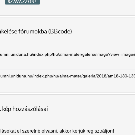
inkelése fórumokba (BBcode)
 kép hozzászólásai
sokat el szeretné olvasni, akkor kérjük regisztráljon!