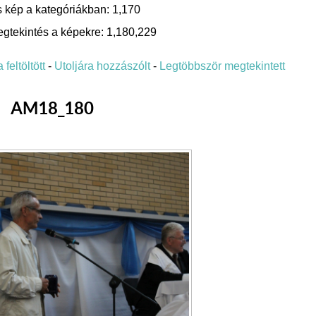
 kép a kategóriákban: 1,170
gtekintés a képekre: 1,180,229
 feltöltött
-
Utoljára hozzászólt
-
Legtöbbször megtekintett
AM18_180