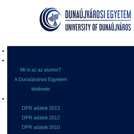
Mi is az az alumni?
A Dunaújvárosi Egyetem
története
DPR adatok 2013
DPR adatok 2012
DPR adatok 2010