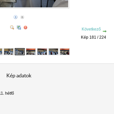
Következő
Kép 181 / 224
Kép adatok
11. hétfő