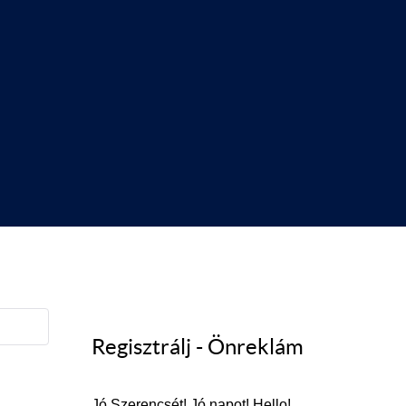
Regisztrálj - Önreklám
Jó Szerencsét! Jó napot! Hello!