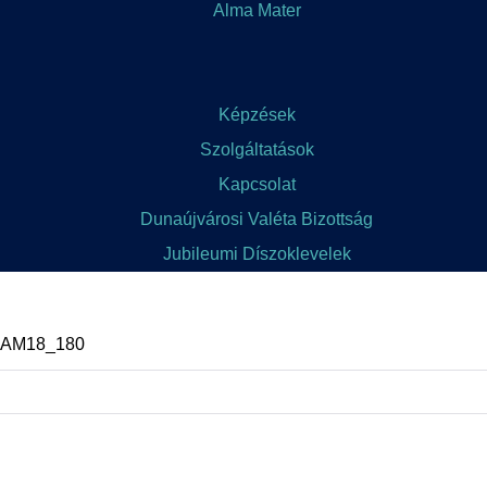
Alma Mater
Képzések
Szolgáltatások
Kapcsolat
Dunaújvárosi Valéta Bizottság
Jubileumi Díszoklevelek
 AM18_180