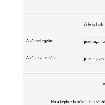
A kép bel
A képpel együtt:
A kép hivatkozása:
A
Ha a képhez beküldött hozzászólá