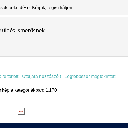
k beküldése. Kérjük, regisztráljon!
Küldés ismerősnek
 feltöltött
-
Utoljára hozzászólt
-
Legtöbbször megtekintett
 kép a kategóriákban: 1,170