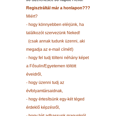
Regisztráltál már a honlapon???
Miért?
- hogy könnyebben elérjünk, ha
találkozót szervezünk Neked!
(csak annak tudunk üzenni, aki
megadja az e-mail címét!)
- hogy fel tudj tölteni néhány képet
a Fősulin/Egyetemen töltött
éveidről,
- hogy üzenni tudj az
évfolyamtársaidnak,
- hogy értesítsünk egy-két téged
érdeklő képzésről,
- hogy hírt adhassunk magunkról,