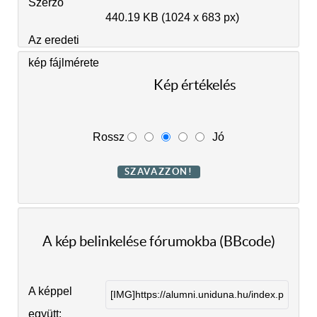
Szerző
440.19 KB (1024 x 683 px)
Az eredeti
kép fájlmérete
Kép értékelés
Rossz
Jó
A kép belinkelése fórumokba (BBcode)
A képpel
együtt: