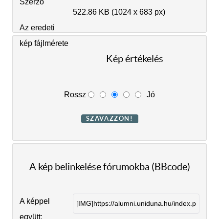
Szerző
522.86 KB (1024 x 683 px)
Az eredeti
kép fájlmérete
Kép értékelés
Rossz
Jó
A kép belinkelése fórumokba (BBcode)
A képpel
együtt: