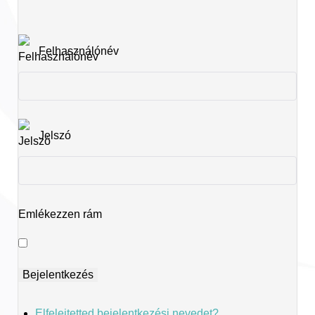
Felhasználónév
Jelszó
Emlékezzen rám
Elfelejtetted bejelentkezési nevedet?