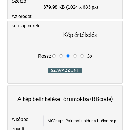
Szerző
379.98 KB (1024 x 683 px)
Az eredeti
kép fájlmérete
Kép értékelés
Rossz
Jó
A kép belinkelése fórumokba (BBcode)
A képpel
együtt: