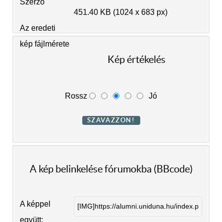
Szerző
451.40 KB (1024 x 683 px)
Az eredeti
kép fájlmérete
Kép értékelés
Rossz
Jó
A kép belinkelése fórumokba (BBcode)
A képpel
együtt: