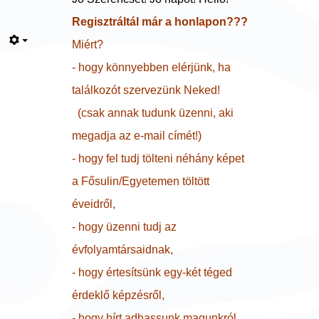
Regisztráltál már a honlapon???
Miért?
- hogy könnyebben elérjünk, ha
találkozót szervezünk Neked!
(csak annak tudunk üzenni, aki
megadja az e-mail címét!)
- hogy fel tudj tölteni néhány képet
a Fősulin/Egyetemen töltött
éveidről,
- hogy üzenni tudj az
évfolyamtársaidnak,
- hogy értesítsünk egy-két téged
érdeklő képzésről,
- hogy hírt adhassunk magunkról,