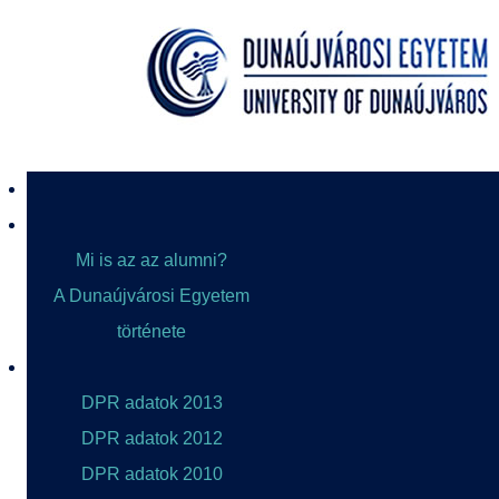
Mi is az az alumni?
A Dunaújvárosi Egyetem
története
DPR adatok 2013
DPR adatok 2012
DPR adatok 2010