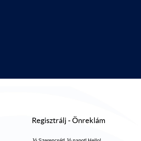
Regisztrálj - Önreklám
Jó Szerencsét! Jó napot! Hello!