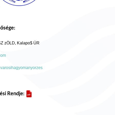
tősége:
ÉSZ zÖLD, Kalapo$ ÚR
com
ujvarosihagyomanyorzes
ési Rendje: