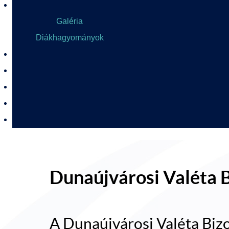
Galéria
Diákhagyományok
Dunaújvárosi Valéta 
A Dunaújvárosi Valéta Bizo