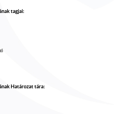
nak tagjai:
tő
ának Határozat tára: