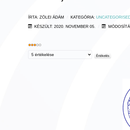
ÍRTA:
ZÖLEI ÁDÁM
KATEGÓRIA:
UNCATEGORISE
KÉSZÜLT: 2020. NOVEMBER 05.
MÓDOSÍTÁS:
Olvasóink
értékelése:
Kérjük,
3
/
5
értékelje