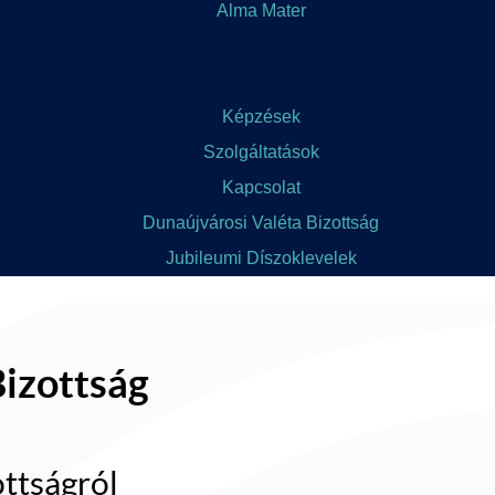
Alma Mater
Képzések
Szolgáltatások
Kapcsolat
Dunaújvárosi Valéta Bizottság
Jubileumi Díszoklevelek
Bizottság
ttságról