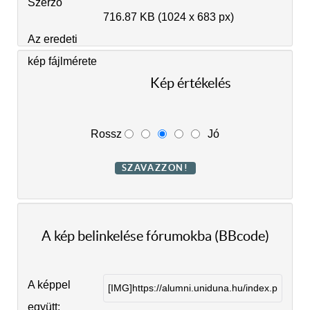
Szerző
716.87 KB (1024 x 683 px)
Az eredeti
kép fájlmérete
Kép értékelés
Rossz
Jó
A kép belinkelése fórumokba (BBcode)
A képpel
együtt: