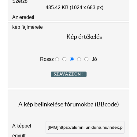
Szerző
485.42 KB (1024 x 683 px)
Az eredeti
kép fájlmérete
Kép értékelés
Rossz
Jó
A kép belinkelése fórumokba (BBcode)
A képpel
együtt: