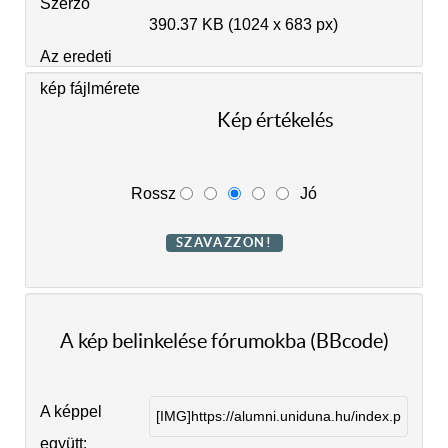
Szerző
390.37 KB (1024 x 683 px)
Az eredeti
kép fájlmérete
Kép értékelés
Rossz
Jó
A kép belinkelése fórumokba (BBcode)
A képpel
együtt: