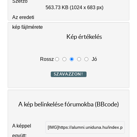
Szerző
563.73 KB (1024 x 683 px)
Az eredeti
kép fájlmérete
Kép értékelés
Rossz
Jó
A kép belinkelése fórumokba (BBcode)
A képpel
együtt: