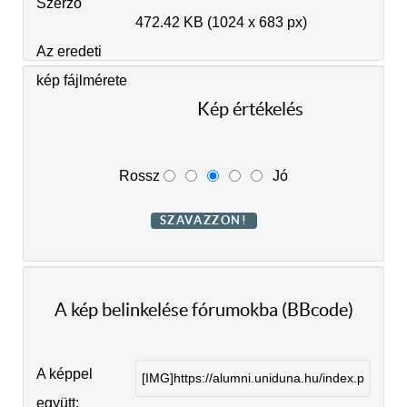
Szerző
472.42 KB (1024 x 683 px)
Az eredeti
kép fájlmérete
Kép értékelés
Rossz
Jó
A kép belinkelése fórumokba (BBcode)
A képpel
együtt: