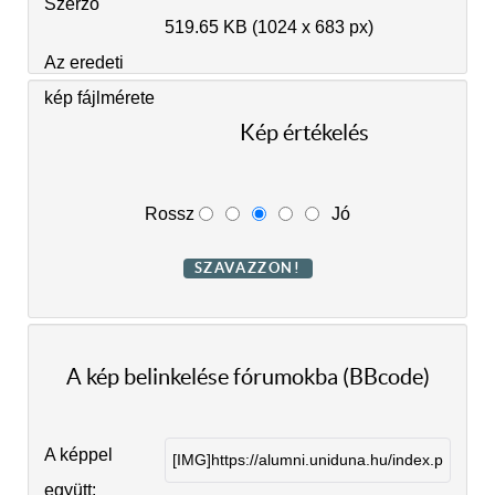
Szerző
519.65 KB (1024 x 683 px)
Az eredeti
kép fájlmérete
Kép értékelés
Rossz
Jó
A kép belinkelése fórumokba (BBcode)
A képpel
együtt: