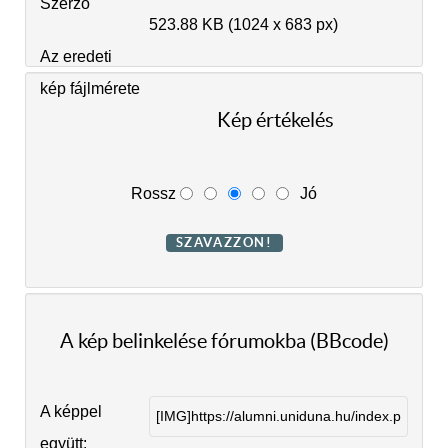
Szerző
523.88 KB (1024 x 683 px)
Az eredeti
kép fájlmérete
Kép értékelés
Rossz
Jó
A kép belinkelése fórumokba (BBcode)
A képpel
együtt: