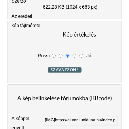
Szerző
622.28 KB (1024 x 683 px)
Az eredeti
kép fájlmérete
Kép értékelés
Rossz
Jó
A kép belinkelése fórumokba (BBcode)
A képpel
együtt: