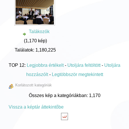
Talákozók
(1,170 kép)
Találatok: 1,180,225
TOP 12:
Legjobbra értékelt
-
Utoljára feltöltött
-
Utoljára
hozzászólt
-
Legtöbbször megtekintett
Korlátozott kategóriák
Összes kép a kategóriákban: 1,170
Vissza a képtár áttekintőbe