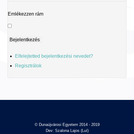
Emlékezzen rám
Elfelejtetted bejelentkezési nevedet?
Regisztrálok
© Dunaújvárosi Egyetem 2014 - 2019
Dev: Szalona Lajos (Luí)