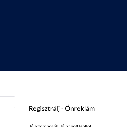
Regisztrálj - Önreklám
Jó Szerencsét! Jó napot! Hello!