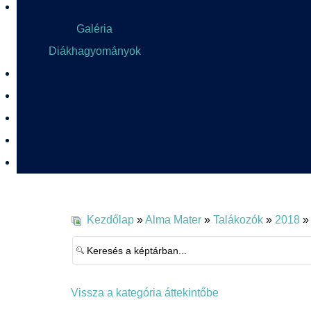
Galéria
Diákhagyományok
Kezdőlap
»
Alma Mater
»
Talákozók
»
2018
»
Vissza a kategória áttekintőbe