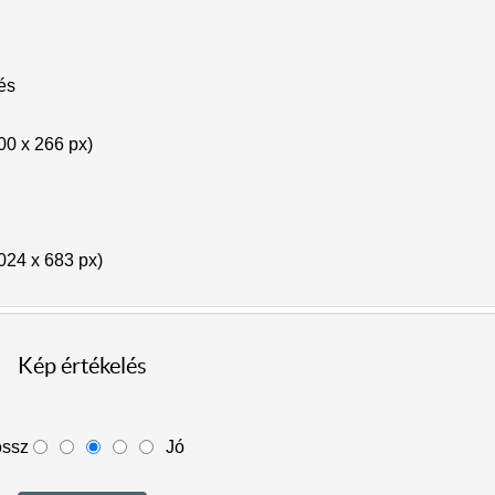
lés
00 x 266 px)
024 x 683 px)
Kép értékelés
ossz
Jó