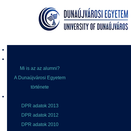
Mi is az az alumni?
A Dunaújvárosi Egyetem
története
DPR adatok 2013
DPR adatok 2012
DPR adatok 2010