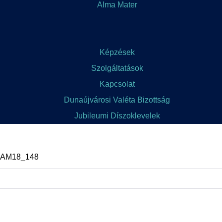
Alma Mater
Képzések
Szolgáltatások
Kapcsolat
Dunaújvárosi Valéta Bizottság
Jubileumi Díszoklevelek
 AM18_148