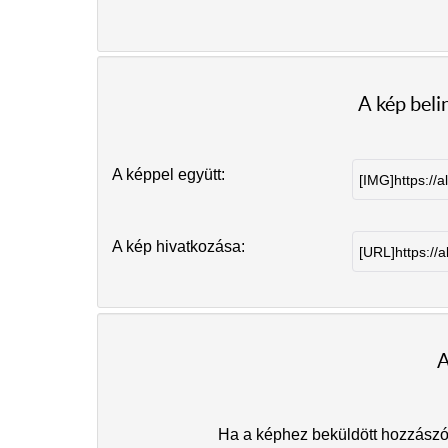
A kép bel
A képpel együtt:
A kép hivatkozása:
A
Ha a képhez beküldött hozzászólá