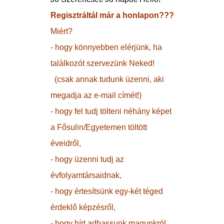
Regisztráltál már a honlapon???
Miért?
- hogy könnyebben elérjünk, ha
találkozót szervezünk Neked!
(csak annak tudunk üzenni, aki
megadja az e-mail címét!)
- hogy fel tudj tölteni néhány képet
a Fősulin/Egyetemen töltött
éveidről,
- hogy üzenni tudj az
évfolyamtársaidnak,
- hogy értesítsünk egy-két téged
érdeklő képzésről,
- hogy hírt adhassunk magunkról,