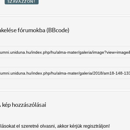
inkelése fórumokba (BBcode)
 kép hozzászólásai
sokat el szeretné olvasni, akkor kérjük regisztráljon!