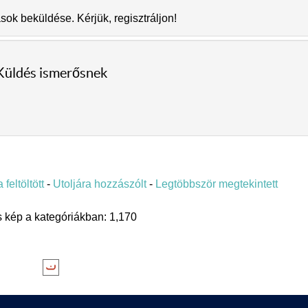
k beküldése. Kérjük, regisztráljon!
Küldés ismerősnek
 feltöltött
-
Utoljára hozzászólt
-
Legtöbbször megtekintett
 kép a kategóriákban: 1,170