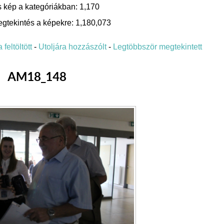
 kép a kategóriákban: 1,170
gtekintés a képekre: 1,180,073
 feltöltött
-
Utoljára hozzászólt
-
Legtöbbször megtekintett
AM18_148