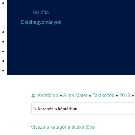
Galéria
Diákhagyományok
Kezdőlap
»
Alma Mater
»
Talákozók
»
2018
»
Vissza a kategória áttekintőbe