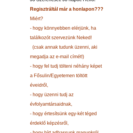
Regisztráltál már a honlapon???
Miért?
- hogy könnyebben elérjünk, ha
találkozót szervezünk Neked!
(csak annak tudunk üzenni, aki
megadja az e-mail címét!)
- hogy fel tudj tölteni néhány képet
a Fősulin/Egyetemen töltött
éveidről,
- hogy üzenni tudj az
évfolyamtársaidnak,
- hogy értesítsünk egy-két téged
érdeklő képzésről,
- hogy hírt adhassunk magunkról,