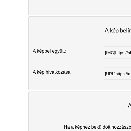
A kép bel
A képpel együtt:
A kép hivatkozása:
A
Ha a képhez beküldött hozzászólá