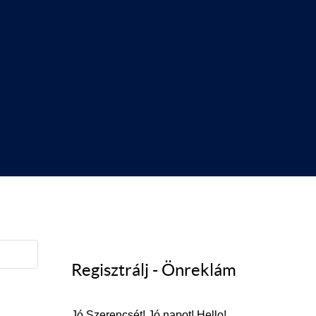
Regisztrálj - Önreklám
Jó Szerencsét! Jó napot! Hello!