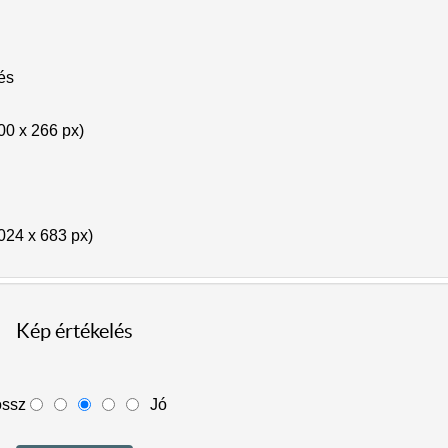
lés
00 x 266 px)
024 x 683 px)
Kép értékelés
ossz
Jó