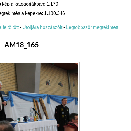
 kép a kategóriákban: 1,170
gtekintés a képekre: 1,180,346
 feltöltött
-
Utoljára hozzászólt
-
Legtöbbször megtekintett
AM18_165