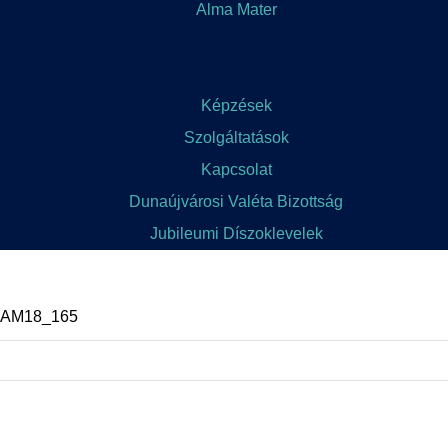
Alma Mater
Képzések
Szolgáltatások
Kapcsolat
Dunaújvárosi Valéta Bizottság
Jubileumi Díszoklevelek
 AM18_165