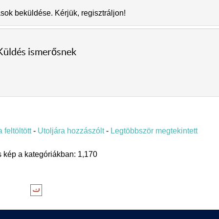
k beküldése. Kérjük, regisztráljon!
Küldés ismerősnek
 feltöltött
-
Utoljára hozzászólt
-
Legtöbbször megtekintett
 kép a kategóriákban: 1,170