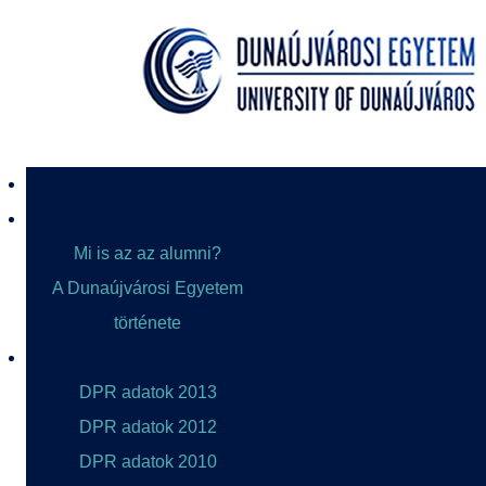
Mi is az az alumni?
A Dunaújvárosi Egyetem
története
DPR adatok 2013
DPR adatok 2012
DPR adatok 2010