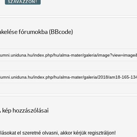
inkelése fórumokba (BBcode)
 kép hozzászólásai
sokat el szeretné olvasni, akkor kérjük regisztráljon!