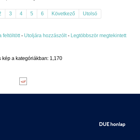
2
3
4
5
6
Következő
Utolsó
 feltöltött
-
Utoljára hozzászólt
-
Legtöbbször megtekintett
 kép a kategóriákban: 1,170
DUE honlap