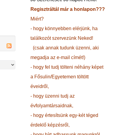
Regisztráltál már a honlapon???
Miért?
- hogy könnyebben elérjünk, ha
találkozót szervezünk Neked!
(csak annak tudunk üzenni, aki
megadja az e-mail címét!)
- hogy fel tudj tölteni néhány képet
a Fősulin/Egyetemen töltött
éveidről,
- hogy üzenni tudj az
évfolyamtársaidnak,
- hogy értesítsünk egy-két téged
érdeklő képzésről,
- hogy hírt adhassunk magunkról,