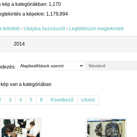
 kép a kategóriákban: 1,170
gtekintés a képekre: 1,179,894
 feltöltött
-
Utoljára hozzászólt
-
Legtöbbször megtekintett
2014
ndezés:
 kép van a kategóriában
2
3
4
5
6
Következő
Utolsó