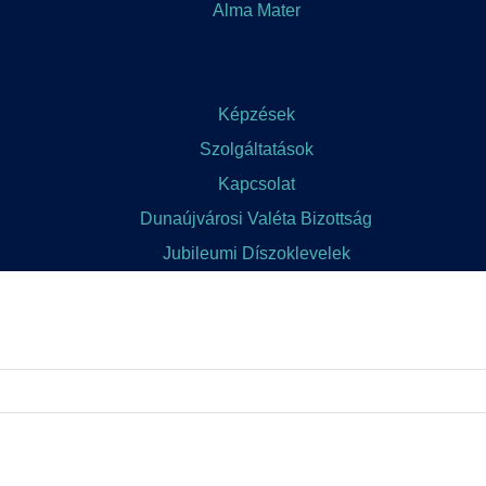
Alma Mater
Képzések
Szolgáltatások
Kapcsolat
Dunaújvárosi Valéta Bizottság
Jubileumi Díszoklevelek