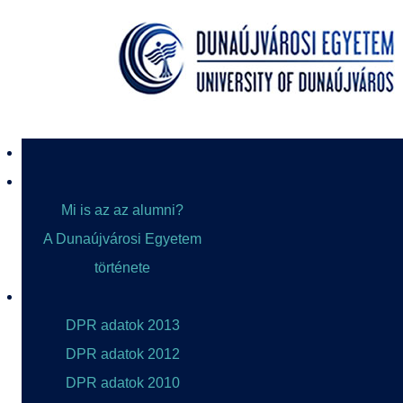
Mi is az az alumni?
A Dunaújvárosi Egyetem
története
DPR adatok 2013
DPR adatok 2012
DPR adatok 2010