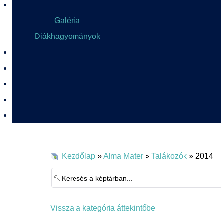
Galéria
Diákhagyományok
Kezdőlap
»
Alma Mater
»
Talákozók
» 2014
Vissza a kategória áttekintőbe