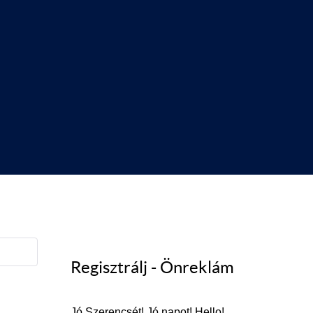
Regisztrálj - Önreklám
Jó Szerencsét! Jó napot! Hello!