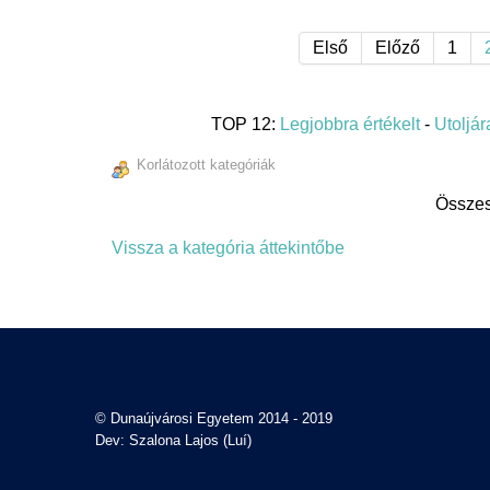
Első
Előző
1
TOP 12:
Legjobbra értékelt
-
Utoljára
Korlátozott kategóriák
Összes
Vissza a kategória áttekintőbe
© Dunaújvárosi Egyetem 2014 - 2019
Dev: Szalona Lajos (Luí)